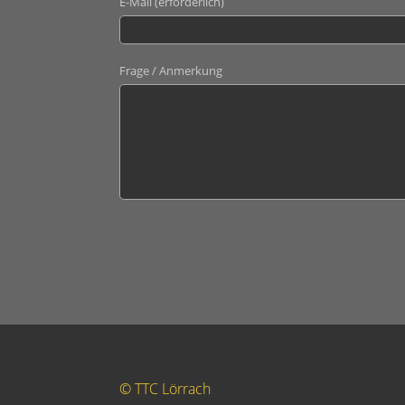
E-Mail (erforderlich)
Frage / Anmerkung
© TTC Lörrach